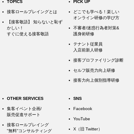
TOPICS
PICK UP
接客ロールプレイングとは
どこでも学べる！楽しい
オンライン研修の学び方
【接客敬語】 知らないと恥ず
かしい！
不審者/迷惑行為者対策&
すぐに使える接客敬語
護身術研修
テナント従業員
入店前新人研修
接客プロファイリング診断
セルフ販売力向上研修
接客力向上個別指導研修
OTHER SERVICES
SNS
集客イベント企画/
Facebook
販売促進サポート
YouTube
接客ロールプレイング
X（旧 Twitter）
"無料"コンサルティング