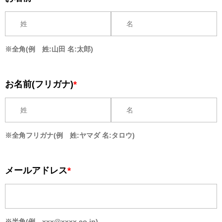
※全角(例 姓:山田 名:太郎)
お名前(フリガナ)
*
※全角フリガナ(例 姓:ヤマダ 名:タロウ)
メールアドレス
*
※半角(例 xxx@xxxx.co.jp)